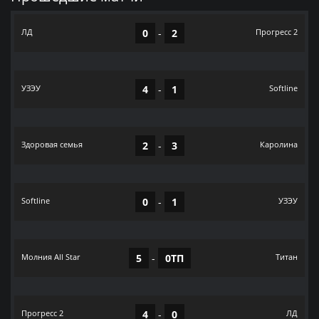
ЛД
0
-
2
Прогресс 2
УЗЭУ
4
-
1
Softline
Здоровая семья
2
-
3
Каролина
Softline
0
-
1
УЗЭУ
Молния All Star
5
-
0ТП
Титан
Прогресс 2
4
-
0
ЛД