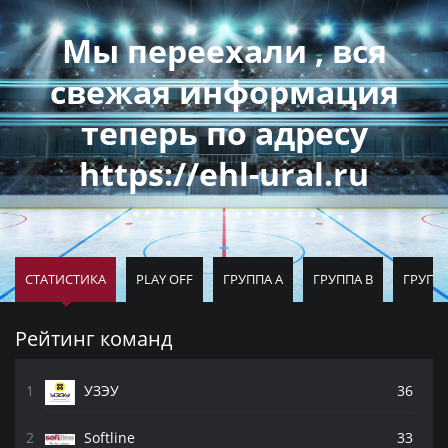
Мы переехали , вся
свежая информация
теперь по адресу
https://ehl-ural.ru
СТАТИСТИКА
PLAY OFF
ГРУППА A
ГРУППА B
ГРУППА
Рейтинг команд
УЗЭУ
36
Softline
33